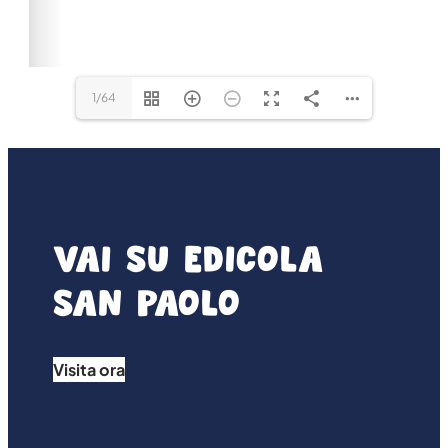
1/64
Vai su Edicola
san paolo
Visita ora