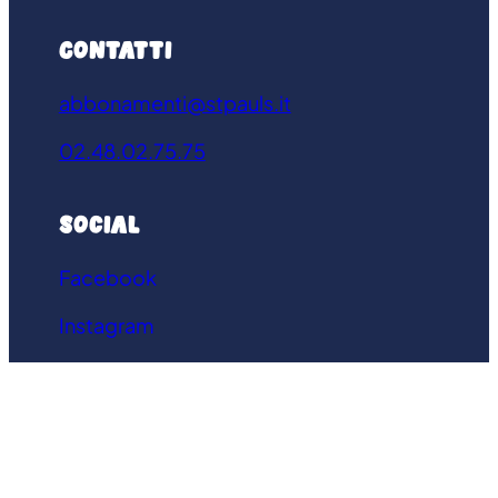
Contatti
abbonamenti@stpauls.it
02.48.02.75.75
Social
Facebook
Instagram
© 2023. All rights reserved.
Theme developed by
Shufflehound
.